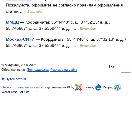
Пожалуйста, оформите её согласно правилам оформления
статей …
Википедия
ММДЦ
— Координаты: 55°44′48″ с. ш. 37°32′13″ в. д. /
55.746667° с. ш. 37.536944° в. д. …
Википедия
Москва-СИТИ
— Координаты: 55°44′48″ с. ш. 37°32′13″ в. д. /
55.746667° с. ш. 37.536944° в. д. …
Википедия
© Академик, 2000-2026
18+
Обратная связь:
Техподдержка
,
Реклама на сайте
👣 Путешествия
Экспорт словарей на сайты
, сделанные на PHP,
Joomla,
Drupal,
WordPress, MODx.