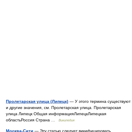
Пролетарская улица (Липецк)
— У этого термина существуют
и другие значения, см. Пролетарская улица. Пролетарская
улица Липецк Общая информацияЛипецкЛипецкая
областьРоссия Страна …
Википедия
Москва-Сити
— Эту статью следует викифицировать.