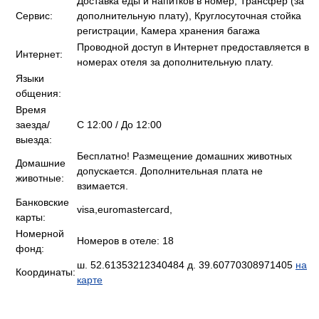
Доставка еды и напитков в номер, Трансфер (за
Сервис:
дополнительную плату), Круглосуточная стойка
регистрации, Камера хранения багажа
Проводной доступ в Интернет предоставляется в
Интернет:
номерах отеля за дополнительную плату.
Языки
общения:
Время
заезда/
C 12:00 / До 12:00
выезда:
Бесплатно! Размещение домашних животных
Домашние
допускается. Дополнительная плата не
животные:
взимается.
Банковские
visa,euromastercard,
карты:
Номерной
Номеров в отеле: 18
фонд:
ш. 52.61353212340484 д. 39.60770308971405
на
Координаты:
карте